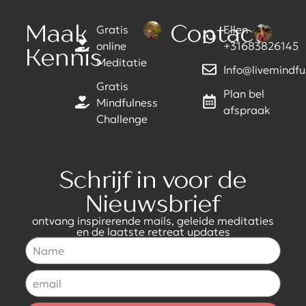
Maak
Contact
Gratis
Ellen
online
+31683826145
Kennis
Meditatie
Info@livemindful
Gratis
Plan bel
Mindfulness
afspraak
Challenge
Schrijf in voor de
Nieuwsbrief
ontvang inspirerende mails, geleide meditaties
en de laatste retreat updates