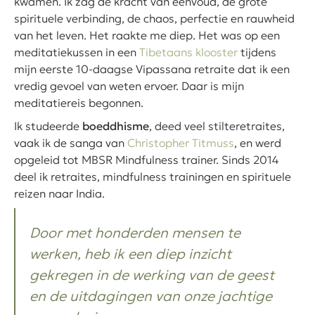
kwamen. Ik zag de kracht van eenvoud, de grote
spirituele verbinding, de chaos, perfectie en rauwheid
van het leven. Het raakte me diep. Het was op een
meditatiekussen in een
Tibetaans klooster
tijdens
mijn eerste 10-daagse Vipassana retraite dat ik een
vredig gevoel van weten ervoer. Daar is mijn
meditatiereis begonnen.
Ik studeerde
boeddhisme
, deed veel stilteretraites,
vaak ik de sanga van
Christopher Titmuss
, en werd
opgeleid tot MBSR Mindfulness trainer. Sinds 2014
deel ik retraites, mindfulness trainingen en spirituele
reizen naar India.
Door met honderden mensen te
werken, heb ik een diep inzicht
gekregen in de werking van de geest
en de uitdagingen van onze jachtige