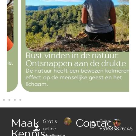
Rust vinden in de natuur:
Ontsnappen aan de drukte
De natuur heeft een bewezen kalmerend
effect op de menselijke geest en het
lichaam.
Maak
Contact
Gratis
Ellen
online
+31683826145
Kennis
Meditatie