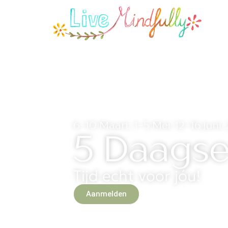
6-10 Maart, 1-5 Mei, 12-16 Juni, 
5 Daagse 
Tijd echt voor jóu!
Aanmelden